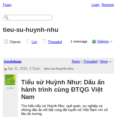
Friam
Login
Register
tieu-su-huynh-nhu
1 message
Options
Classic
List
Threaded
tysobdwap
Reply
|
Threaded
|
More
Apr 21, 2026; 3:31am
tieu-su-huynh-nhu
Tiểu sử Huỳnh Như: Dấu ấn
hành trình cùng ĐTQG Việt
1 post
Nam
Tìm hiểu tiểu sử Huỳnh Như, quê quán, sự nghiệp và
những dấu ấn nổi bật cùng đội tuyển nữ Việt Nam với số
liệu ấn tượng.