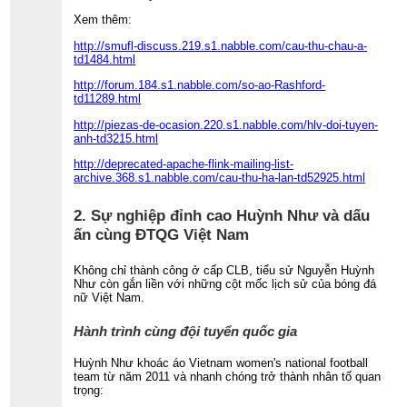
Xem thêm:
http://smufl-discuss.219.s1.nabble.com/cau-thu-chau-a-
td1484.html
http://forum.184.s1.nabble.com/so-ao-Rashford-
td11289.html
http://piezas-de-ocasion.220.s1.nabble.com/hlv-doi-tuyen-
anh-td3215.html
http://deprecated-apache-flink-mailing-list-
archive.368.s1.nabble.com/cau-thu-ha-lan-td52925.html
2. Sự nghiệp đỉnh cao Huỳnh Như và dấu
ấn cùng ĐTQG Việt Nam
Không chỉ thành công ở cấp CLB, tiểu sử Nguyễn Huỳnh
Như còn gắn liền với những cột mốc lịch sử của bóng đá
nữ Việt Nam.
Hành trình cùng đội tuyển quốc gia
Huỳnh Như khoác áo Vietnam women's national football
team từ năm 2011 và nhanh chóng trở thành nhân tố quan
trọng: