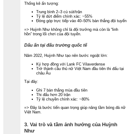
Thống kê ấn tượng:
Trung bình 2–3 cú sút/trận
Tỷ lệ dứt điểm chính xác: ~55%
Đóng góp trực tiếp vào 40–50% bàn thắng đội tuyển
=> Huỳnh Như không chỉ là đội trưởng mà còn là “linh
hồn” trong lối chơi của đội tuyển.
Dấu ấn tại đấu trường quốc tế
Năm 2022, Huỳnh Như tạo nên bước ngoặt lớn:
Ký hợp đồng với Lank FC Vilaverdense
Trở thành cầu thủ nữ Việt Nam đầu tiên thi đấu tại
châu Âu
Tại đây:
Ghi 7 bàn thắng mùa đầu tiên
Thi đấu hơn 20 trận
Tỷ lệ chuyền chính xác: ~80%
=> Đây là bước tiến quan trọng giúp nâng tầm bóng đá nữ
Việt Nam.
3. Vai trò và tầm ảnh hưởng của Huỳnh
Như