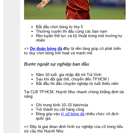
Bắt đầu chơi bóng từ lớp 5
Thường xuyên thi đấu cùng các bạn nam
Rèn luyện thể lực và kỹ thuật trong môi trường tự
nhiên
=>
Dự đoán bóng đá
đ
ây là nền tảng giúp cô phát triển
tư duy chơi bóng linh hoạt và mạnh mẽ.
Bước ngoặt sự nghiệp ban đầu
Năm 10 tuổi: gia nhập đội trẻ Trà Vinh
Sau khi đội giải thể, chuyển đến TP.HCM I
Bắt đầu thi đấu chuyên nghiệp từ tuổi thiếu niên
Tại CLB TP.HCM, Huỳnh Như nhanh chóng khẳng định tài
năng:
Ghi trung bình 10–15 bàn/mùa
Trở thành trụ cột hàng công
Đóng góp vào
tỷ số bóng đá
nhiều chức vô địch
quốc gia
=> Đây là giai đoạn định hình sự nghiệp của cô trong tiểu
sử cầu thủ Huỳnh Như.